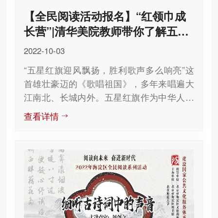
【全民阅读活动报名】“红领巾成
长营”|清华美院教师带你了解五星
红旗背后的故事
2022-10-03
“五星红旗迎风飘扬，胜利歌声多么响亮”这
首雄壮豪迈的《歌唱祖国》，多年来唱遍大
江南北、长城内外。五星红旗作为中华人民
共和国的国旗，是我们伟大祖国的...
查看详情