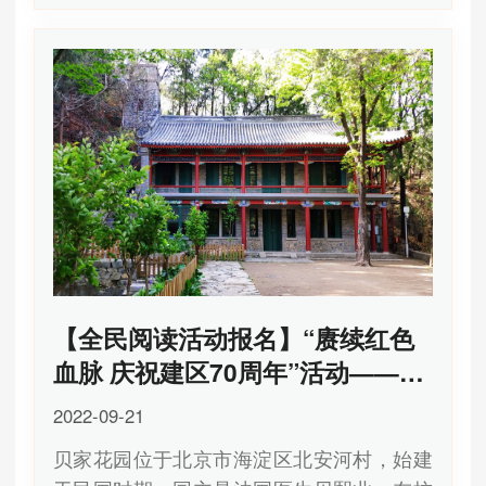
【全民阅读活动报名】“赓续红色
血脉 庆祝建区70周年”活动——探
寻西山脚下的“自行车驼峰航线”
2022-09-21
贝家花园位于北京市海淀区北安河村，始建