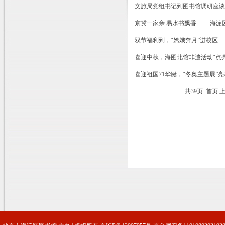
文旅局党组书记到图书馆调研座谈
京冀一家亲 易水书飘香 ——海
双节福利到，“嫦娥奔月”进校区
喜迎中秋，海图北馆非遗活动“点
喜迎祖国71华诞，“冬奥主题展”
共39页 首页 