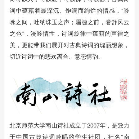
词中蕴藉着最深沉、饱满而绚烂的情感，“
吟
咏之间，吐纳珠玉之声；眉睫之前，卷舒风云
之色
”，漫吟情性，诗词旋律中蕴藉的声律之
美，更能带我们展开对古典诗词的瑰丽想象，
切近诗词中的悲欢离合、意态情韵。
北京师范大学南山诗社成立于2
007
年，
是致力
于中国古典诗词吟唱的学生社团
，
社名“南