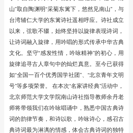
山”取自陶渊明“采菊东篱下，悠然见南山”，与
台湾辅仁大学的东篱诗社遥相呼应。诗社成立
以来，
弦歌不辍，始
终坚持以旋律表现诗词，
让诗词融入旋律，用吟唱的形式传承中华古典
文化。坚守“感发性情，吟咏精神”的初心，用
旋律追寻古人章句中的灿烂真意
。至今已获得
如“全国一百个优秀国学社团”、“北京青年文明
号”等多项荣誉。
在本次“名家讲经典”活动中，
北京师范大学文学院南山诗社指导教师
余丹老
师
将
带领
我们
在吟咏唱诵中，熟悉
中国古典诗
词
的韵律节奏，和诗以歌，吟咏诗心，感召古
典诗词最为淋漓的情感，体会古典诗词的独特