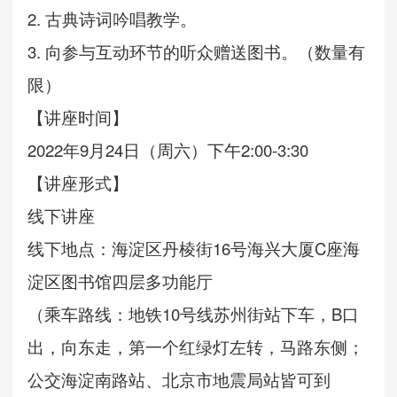
2.
古典诗词吟唱教学。
3
.
向参与互动环节的听众赠送图书。（数量有
限）
【讲座时间】
2
022
年9月2
4
日（周六）下午
2
:
00-3
:
30
【讲座形式】
线下讲座
线下地点：
海淀区丹棱街16号海兴大厦C座海
淀区图书馆四层多功能厅
（乘车路线：地铁10号线苏州街站下车，B口
出，向东走，第一个红绿灯左转，马路东侧；
公交海淀南路站、北京市地震局站皆可到