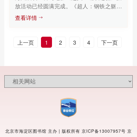
放活动已经圆满完成。《超人：钢铁之躯》
乐的同时，向读者普及PC端、移动APP、微
是由美国华纳兄弟影片公司、美国传奇影业
信公众号三种畅想之星电子书的阅读途径，
查看详情
联合出品的科幻动作电影，讲述了一个从小
为读者提供阅读电子书的新渠道，取得了圆
被遗孤的外星球小男孩，被地球人抚养成
满的效果。 北京市海淀区图书馆
人，长大后发现自己有着超强的能力，并用
2018年4月23日
上一页
1
2
3
4
下一页
自己的超能力保护人类的故事。 本次
活动在海淀区图书馆三楼多媒体阅览室进
行，以科幻电影《超人：钢铁之躯》播放为
主题，随着氪星的毁灭，氪星人乔？艾尔
（罗素？克劳饰）抵死反抗佐德将军（迈克
尔？珊农饰）的邪恶计划，冒险将刚出生不
久的儿子卡尔？艾尔被送到银河系另一边的
地球，飞船坠落在美国堪萨斯州斯莫威尔小
镇的肯特农场，卡尔？艾尔被好心的肯特夫
妇拾获，并以克拉克？肯特的地球名字抚养
北京市海淀区图书馆 主办 | 版权所有
京ICP备13007957号
京
成人。而随着一天天的长大，他与生俱来的