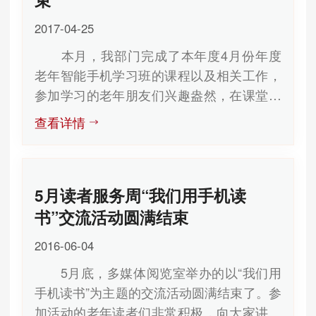
2017-04-25
本月，我部门完成了本年度4月份年度
老年智能手机学习班的课程以及相关工作，
参加学习的老年朋友们兴趣盎然，在课堂上
收获了许多有智能手机的常用知识和技能。
查看详情
与电脑课程不同，智能手机班能够使老
年朋友们在课堂上学习的知识非常便捷的在
课余进行练习。非常方便与别的学员们沟通
5月读者服务周“我们用手机读
交流，他们建立微信群，一起探讨有关手机
上网、聊天、下载等内容，并且相互之间成
书”交流活动圆满结束
为了好友，业余时间通过手机相互联系，相
2016-06-04
约爬山，郊游，充分感受到了现代科技给老
5月底，多媒体阅览室举办的以“我们用
年生活带来的便捷。 我们也将按照计划
手机读书”为主题的交流活动圆满结束了。参
开始组织5月份新学员的课程，每一期的学
加活动的老年读者们非常积极，向大家讲述
员都能够在课堂上快乐地学习到一些有用的