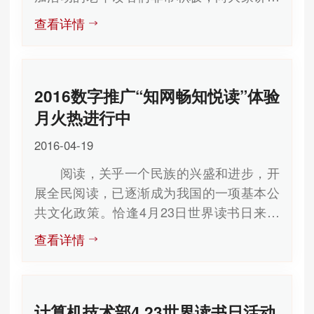
了自己用智能手机阅读的体验。 本次活
知识，是我们此项社会培训的宗旨。希望我
查看详情
动开展期间，恰逢我们老年读者智能手机学
们的老年朋友们能在这个社会培训中真正感
习班上课，当期的学员们参与了活动，活动
受到快乐。 海淀区图书馆
中大家读者畅所欲言，讲述了自己通过智能
2017年4月21日
2016数字推广“知网畅知悦读”体验
手机读书的体会，并与大家分享。同时，把
在课堂上学习的智能手机操作心得也进行了
月火热进行中
相互分享。与使用电脑阅读有所不同的是，
2016-04-19
手机更加方便快捷，随身携带，无论走到哪
阅读，关乎一个民族的兴盛和进步，开
都可以阅读自己喜欢的书籍和文章，获取书
展全民阅读，已逐渐成为我国的一项基本公
和文章的方式以及操作也更为方便，我们鼓
共文化政策。恰逢4月23日世界读书日来临
励老年朋友们多多学习新的东西，能看到年
之际，我部门与同方知网在4月份整月联合
朋友们在晚年生活中能够积极踊跃地学习和
查看详情
开展了“知网畅知悦读”体验月活动为主题的
接受新的知识并为他们带来了快乐，我们也
大型互联网阅读体验活动。 本活动将把
倍感欣慰。 随着活动的结束，老年朋友
同方知网公司在教育文化领域多年积累的优
们纷纷表示能在图书馆里免费学到有用的知
计算机技术部4.23世界读书日活动
质资源，精心打造的信息化知识产品和服务
识也是非常的高兴，同时鼓励我们继续开展