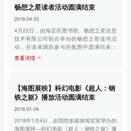
畅想之星读者活动圆满结束
源，发现了获取现代图书馆移动服务的途
径，并获赠了精美的小礼品。参与答题抽奖
2018-04-23
环节，针对“悦”读空间模块功能答对五道题
4月22日，由海淀区图书馆、畅想之星信息
目中的三道以上的读者参与了抽奖。
技术有限公司联合举办的畅想之星读书活
本次活动进一步激发读者的阅读热情，提升
动，在读者踊跃参与的氛围中圆满结束。
大家的阅读兴趣，让读者感受到了图书馆给
在本次活动中，读者通过参加“畅想一
大家在学习中提供的信息获取的便利。
查看详情
起猜诗名”活动，阅读写有某一诗歌或散文中
北京市海淀区图书馆 2018年5月29日
一句话的纸条，猜测作品名称或衔接句，幸
运的读者回味诗歌与散文精美词句的同时还
【海图展映】科幻电影《超人：钢
可赢得精美小礼品。而未猜中的读者也不会
空手而归，他们通过下载畅想之星app，或
铁之躯》播放活动圆满结束
关注海淀区图书馆微信公众号以及畅想之星
2018-01-04
电子书微信公众号并扫描海淀区图书馆认证
2018年1月4日，由我馆多媒体阅览室举办的
码，进行喜欢书籍的荐购，荐购不同数量就
海图展映—科幻电影《超人：钢铁之躯》播
可获得的不同的奖品。 本次活动在娱