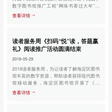
数字图书馆推广工程“网络书香过大年”活
与了我们的活动，并通过朗诵体现了年轻人
动。读者通过线上和线下两种方式参与了活
的朝气蓬勃和对未来的美好期望。 之
查看详情
动。 本次“网络书香过大年”活动主要包
后，许多读者还就自己的阅读经历进行了充
括“吉语传情·嘉联迎春”电子有声贺卡、“书香
分交流，并且相互分享了阅读心得，相互推
博闻·金鸡唱榜”趣味闯关答题、“九州同庆·最
荐了好的书籍、文章。最后，整个活动在欢
读者服务周《扫码“悦”读，答题赢
美年俗”摄影在线有奖征集、“数图有礼·资源
乐的气氛中结束。 海淀区图
贺岁”线下主题展览。 我们为广大读者
书馆 2017年4月21日
礼》阅读推广活动圆满结束
制作了精美的展示，并对三个线上活动进行
2018-05-29
了宣传，读者通过扫描二维码积极参与了线
2018读者服务周，为让读者了解海淀区图书
上活动，同时也通过到现场参加了主题展览
馆丰富的数字资源，帮助读者获得现代图书
活动，体会到了现代化数字资源的魅力。
馆移动服务，海淀区图书馆开展了《扫
海淀区图书馆 2017年3月1日
码“悦”读，答题赢礼》活动，近日该活动圆
查看详情
满结束。 在本次活动中，读者扫描二
维码关注海淀区图书馆公众号，通过公众号
了解了海淀区图书馆提供的丰富的数字资