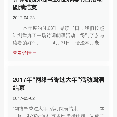
等多种优势与力量整合起来，为广大读者提
关爱老人的公益活动，我们也表示能够为老
圆满结束
供深层次、具有思想力、震撼力的数字阅
年朋友们做一些公益的事情我们也感到非常
2017-04-25
读。 CNKI公共电子阅览室集中华优秀
的高兴。 海淀区图书馆
本年度的“4.23”世界读书日，我们按照
传统文化、文学、艺术等知识精华为一体，
2016年6月3日
计划举办了一场诗词朗诵活动，得到了参与
将中国文化成果展示给广大读者。精选了主
读者的好评。 4月21日，恰逢本月老年
流畅销的优秀期刊和精品工具书，并按照读
智能手机学习班结业，我们组织老年读者以
者阅读习惯进行了科学分类，重点突出传统
查看详情
及部分其他感兴趣的读者共同参加了本次读
文化内容，同时推出了国学、文化等热点主
书交流活动，在活动过程中，有15位读者参
题，读者可以根据自己的爱好进行参与。
与了朗诵活动，并与其他读者分享了自己对
活动开展期间，广大读者们在免费享受
2017年“网络书香过大年”活动圆满
喜爱的诗词的意境和理解。其中，有一位老
优质数字阅读的体验的同时还可以通过答题
年读者用葫芦丝为我们演奏了一首“竹林深
参与抽奖，大家的热情非常高涨，我们也将
结束
处”并感慨道：“读书可以净化心灵，音乐也
继续给广大读者带来不同的阅读体验。
2017-03-02
可以陶冶情操，在世界读书日来临之际，为
海淀区图书馆 2016年4月18日
“网络书香过大年”活动圆满结束 本
大家献上一首优美的曲子，配合一首诗，希
月底，我馆计算机技术部按照计划，完成了
望能给大家带来美好”。还有部分大学生也参