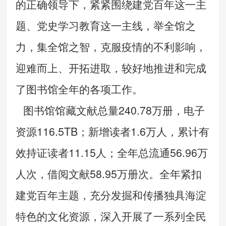
的正确领导下，紧紧围绕建党百年这一主
题、党史学习教育这一主线，举全馆之
力，集全馆之智，克服疫情的不利影响，
迎难而上、开拓进取，较好地推进和完成
了图书馆全年的各项工作。
图书馆馆藏文献总量240.78
万册，
电子
资源116.5TB
；
新增读者1.6万人，累计有
效持证读者11.15人；
全年
总流通56.96
万
人次，借阅文献
58.95
万册次
。全年
紧扣
建党百年主题，充分发掘和传播独具海淀
特色的文化资源，深入开展了一系列全民