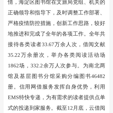
情，
海淀区图书馆在文旅局党组、机关的
正确领导和指导下，
及时调整工作部署、
严格
疫情
防控措施，创新工作思路，较好
地推进和完成了全年的各项工作。
全年共
接待各类读者
33.67
万余人次，借阅文献
35.22
万余册次，举办各类阅读活动场
1862场，3
32.2
余万人次参与。为南北两
馆及基层图书分馆采购分编图书
46482
册。信用
网借
服务
发挥自身
优势，利用
EMS特快专递，为有需求的读者提供点单
式的投递到家服务。截至12月底，云借阅