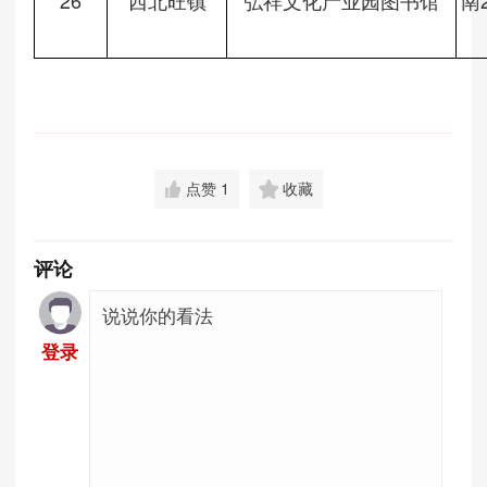
26
西北旺镇
弘祥文化产业园图书馆
南
点赞
1
收藏
评论
登录