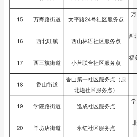
万
15
万寿路街道
太平路24号社区服务点
西
16
西北旺镇
西山林语社区服务点
福
17
西三旗街道
小营联合社区服务点
香山第一社区服务点（原
18
香山街道
北炮社区服务点）
学
19
学院路街道
逸成社区服务点
20
羊坊店街道
永红社区服务点