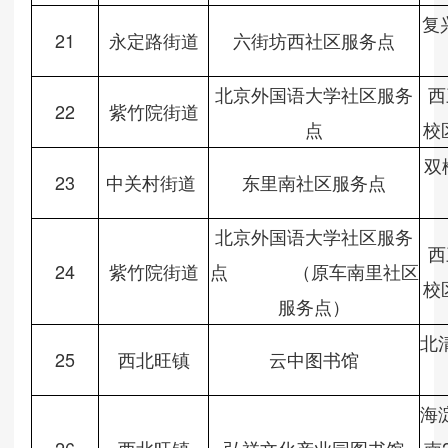
复
21
永定路街道
六街坊西社区服务点
北京外国语大学社区服务
西
22
紫竹院街道
点
校
双
23
中关村街道
东里南社区服务点
北京外国语大学社区服务
西
24
紫竹院街道
点
（原车南里社区
校
服务点）
北
25
西北旺镇
云中图书馆
海