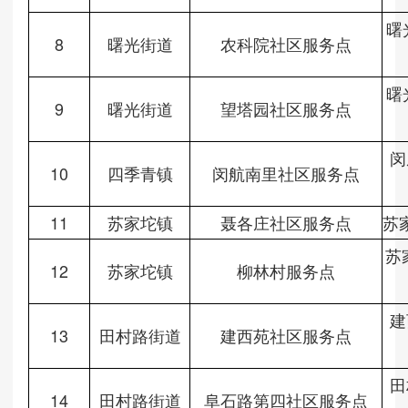
曙
8
曙光街道
农科院社区服务点
曙
9
曙光街道
望塔园社区服务点
闵
10
四季青镇
闵航南里社区服务点
11
苏家坨镇
聂各庄社区服务点
苏
苏
12
苏家坨镇
柳林村服务点
建
13
田村路街道
建西苑社区服务点
田
14
田村路街道
阜石路第四社区服务点