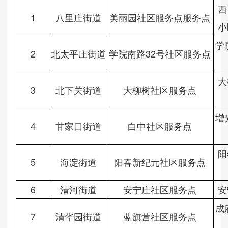
西
1
八里庄街道
美丽园社区服务点服务点
小
学
2
北太平庄街道
学院南路32号社区服务点
大
3
北下关街道
大柳树社区服务点
增
4
甘家口街道
白中社区服务点
阳
5
海淀街道
阳春新纪元社区服务点
6
清河街道
安宁庄社区服务点
安
成
7
清华园街道
蓝旗营社区服务点