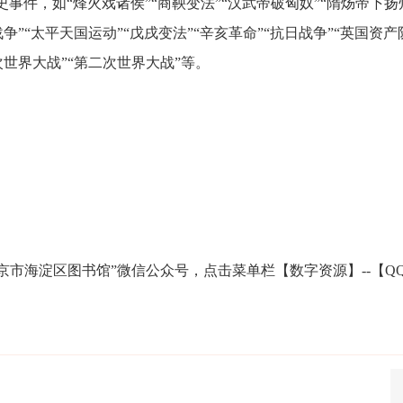
史事件，如
“
烽火戏诸侯
”“
商鞅变法
”“
汉武帝破匈奴
”“
隋炀帝下扬
战争
”“
太平天国运动
”“
戊戌变法
”“
辛亥革命
”“
抗日战争
”“
英国资产
次世界大战
”“
第二次世界大战
”
等。
京市海淀区图书馆”微信公众号，点击菜单栏【数字资源】
--
【
Q