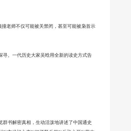
顶撞老师不仅可能被关禁闭，甚至可能被枭首示
探寻。一代历史大家吴晗用全新的读史方式告
览群书解密真相，生动活泼地讲述了中国通史