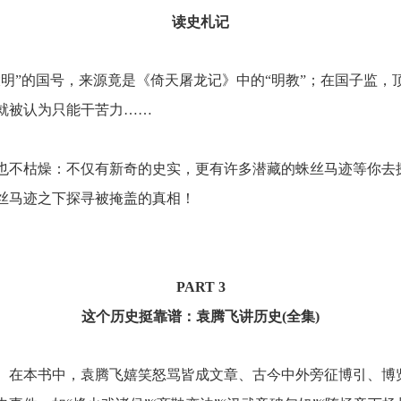
读史札记
大明
”
的国号，来源竟是《倚天屠龙记》中的
“
明教
”
；在国子监，
就被认为只能干苦力
……
也不枯燥：不仅有新奇的史实，更有许多潜藏的蛛丝马迹等你去
丝马迹之下探寻被掩盖的真相！
PART 3
这个历史挺靠谱：袁腾飞讲历史
(
全集
)
。在本书中，袁腾飞嬉笑怒骂皆成文章、古今中外旁征博引、博