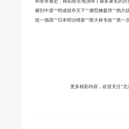
和世界通史，精彩纷呈地演绎了诸多著名的历
横扫中原
”“
明成祖夺天下
”“
康熙擒鳌拜
”“
鸦片
统一德国
”“
日本明治维新
”“
斯大林专政
”“
第一
更多精彩内容，欢迎关注“北