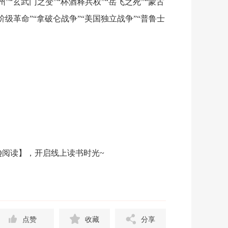
州
”“
玄武门之变
”“
杯酒释兵权
”“
岳飞之死
”“
蒙古
阶级革命
”“
拿破仑战争
”“
美国独立战争
”“
普鲁士
Q
阅读】，开启线上读书时光
~
点赞
收藏
分享