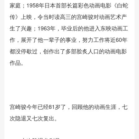
1958
家庭；
年日本首部长篇彩色动画电影《白蛇
传》上映，令当时读高三的宫崎骏对动画艺术产
1963
生了兴趣；
年，毕业后的他进入东映动画工
60
作，展开了他一辈子的事业，努力工作将近
年
都没停歇过，创作出了多部脍炙人口的动画电影
作品。
81
宫崎骏今年已经
岁了，回顾他的动画生涯，七
次隐退又七次复出。