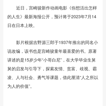
近日，宫崎骏新作动画电影《你想活出怎样
2023
7
14
的人生》最新海报公开，预计将于
年
月
日在日本上映。
1937
影片根据吉野源三郎于
年推出的同名小
说改编，该书也是宫崎骏童年最喜爱的书。原著
15
“
”
讲述的是
岁少年
小哥白尼
，在大学毕业生舅
舅的启发与引导下，探索友情、贫富、歧视、霸
“
凌、人与社会、勇气等课题，借此厘清
人之所以
”
为人的价值
。