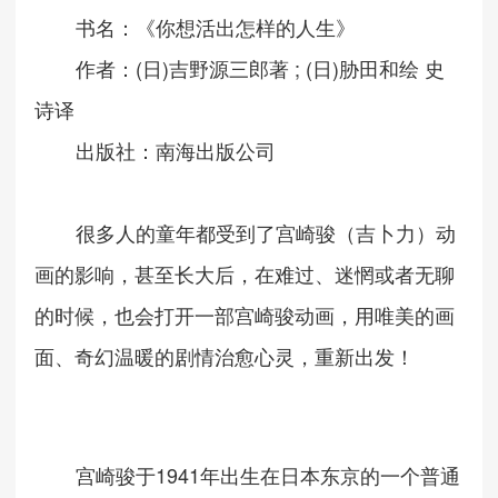
书名：《你想活出怎样的人生》
(
)
; (
)
作者：
日
吉野源三郎著
日
胁田和绘
史
诗译
出版社：南海出版公司
很多人的童年都受到了
宫崎骏（吉卜力）动
画
的影响
，
甚至长大后，在难过、迷惘或者无聊
的时候，也会打开一部宫崎骏动画，用唯美的画
面、奇幻温暖的剧情治愈心灵，重新出发！
1941
宫崎骏于
年出生在日本东京的一个普通