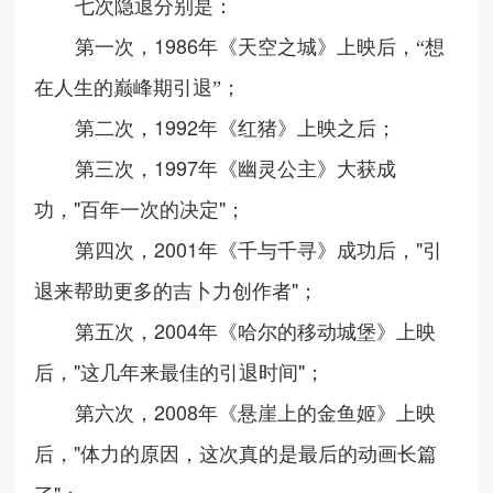
七次隐退分别是：
1986
第一次，
年《天空之城》上映后，
“
想
在人生的巅峰期引退
”
；
1992
第二次，
年《红猪》上映之后；
1997
第三次，
年《幽灵公主》大获成
"
"
功，
百年一次的决定
；
2001
"
第四次，
年《千与千寻》成功后，
引
"
退来帮助更多的吉卜力创作者
；
2004
第五次，
年《哈尔的移动城堡》上映
"
"
后，
这几年来最佳的引退时间
；
2008
第六次，
年《悬崖上的金鱼姬》上映
"
后，
体力的原因，这次真的是最后的动画长篇